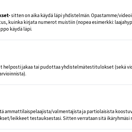
kset-
sitten on aika käydä läpi yhdistelmän. Opastamme/video
itus, kuinka kirjata numerot muistiin (nopea esimerkki: laajah
lppo käydä läpi.
oit helposti jakaa tai pudottaa yhdistelmätestitulokset (sekä v
rvioinnista).
stä ammattilaispelaajista/valmentajista ja partiolaisista koost
okset/leikkeet testauksestasi. Sitten verrataan sitä ikäryhmäsi 