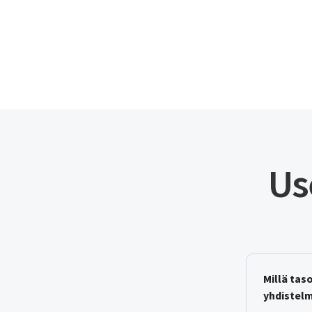
Us
Millä taso
yhdistel