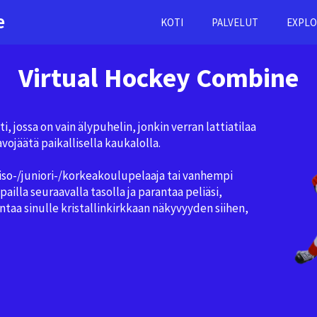
e
KOTI
PALVELUT
EXPLO
Virtual Hockey Combine
 jossa on vain älypuhelin, jonkin verran lattiatilaa
avojäätä paikallisella kaukalolla.
iso-/juniori-/korkeakoulupelaaja tai vanhempi
pailla seuraavalla tasolla ja parantaa peliäsi,
ntaa sinulle kristallinkirkkaan näkyvyyden siihen,