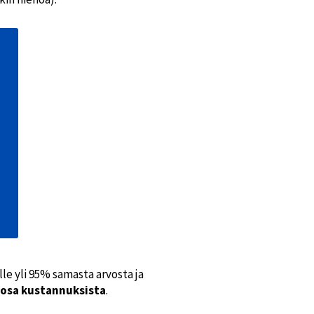
e yli 95% samasta arvosta ja
osa kustannuksista
.