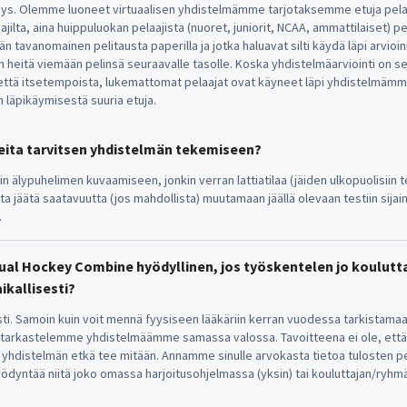
s. Olemme luoneet virtuaalisen yhdistelmämme tarjotaksemme etuja pelaa
aajilta, aina huippuluokan pelaajista (nuoret, juniorit, NCAA, ammattilaiset) pela
 tavanomainen pelitausta paperilla ja jotka haluavat silti käydä läpi arvioin
 heitä viemään pelinsä seuraavalle tasolle. Koska yhdistelmäarviointi on s
ä että itsetempoista, lukemattomat pelaajat ovat käyneet läpi yhdistelmämm
 läpikäymisestä suuria etuja.
teita tarvitsen yhdistelmän tekemiseen?
in älypuhelimen kuvaamiseen, jonkin verran lattiatilaa (jäiden ulkopuolisiin te
a jäätä saatavuutta (jos mahdollista) muutamaan jäällä olevaan testiin sijain
.
ual Hockey Combine hyödyllinen, jos työskentelen jo koulutta
ikallisesti?
i. Samoin kuin voit mennä fyysiseen lääkäriin kerran vuodessa tarkistama
 tarkastelemme yhdistelmäämme samassa valossa. Tavoitteena ei ole, että 
n yhdistelmän etkä tee mitään. Annamme sinulle arvokasta tietoa tulosten p
hyödyntää niitä joko omassa harjoitusohjelmassa (yksin) tai kouluttajan/ryhm