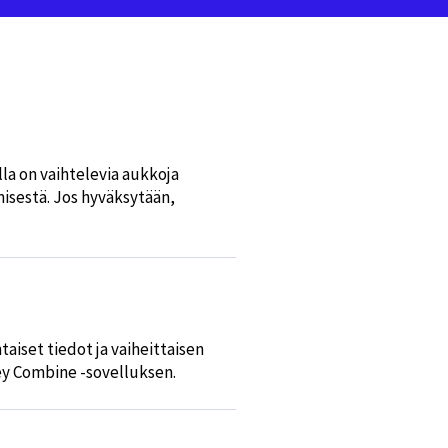
illa on vaihtelevia aukkoja
isestä. Jos hyväksytään,
aiset tiedot ja vaiheittaisen
ey Combine -sovelluksen.