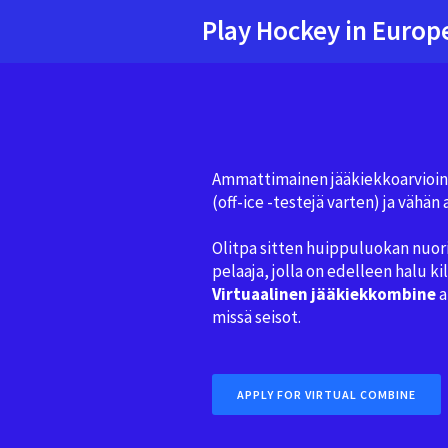
Play Hockey in Europ
Ammattimainen jääkiekkoarviointi,
(off-ice -testejä varten) ja vähän 
Olitpa sitten huippuluokan nuor
pelaaja, jolla on edelleen halu kil
Virtuaalinen jääkiekkombine
a
missä seisot.
APPLY FOR VIRTUAL COMBINE