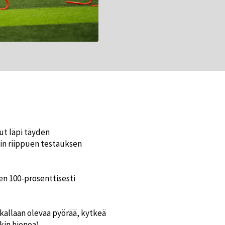
ut läpi täyden
in riippuen testauksen
n 100-prosenttisesti
kallaan olevaa pyörää, kytkeä
kin hienoa).