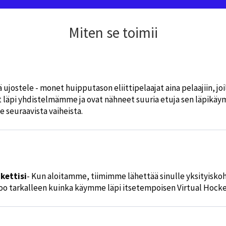
Miten se toimii
lä ujostele - monet huipputason eliittipelaajat aina pelaajiin, jo
 läpi yhdistelmämme ja ovat nähneet suuria etuja sen läpikäym
 seuraavista vaiheista.
kettisi
- Kun aloitamme, tiimimme lähettää sinulle yksityiskoht
too tarkalleen kuinka käymme läpi itsetempoisen Virtual Hock