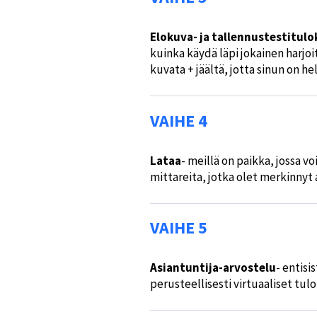
Elokuva- ja tallennustestitulo
kuinka käydä läpi jokainen harjo
kuvata + jäältä, jotta sinun on he
VAIHE 4
Lataa
- meillä on paikka, jossa v
mittareita, jotka olet merkinnyt a
VAIHE 5
Asiantuntija-arvostelu
- entisi
perusteellisesti virtuaaliset tul