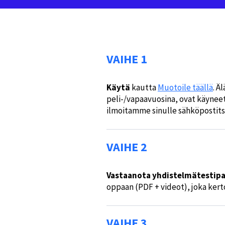
VAIHE 1
Käytä
kautta
Muotoile täällä
. Ä
peli-/vapaavuosina, ovat käyneet
ilmoitamme sinulle sähköpostitse
VAIHE 2
Vastaanota yhdistelmätestipa
oppaan (PDF + videot), joka ker
VAIHE 3