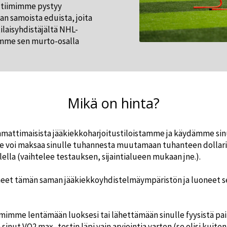
e tiimimme pystyy
n samoista eduista, joita
ilaisyhdistäjältä NHL-
eemme sen murto-osalla
Mikä on hinta?
attimaisista jääkiekkoharjoitustiloistamme ja käydämme sin
se voi maksaa sinulle tuhannesta muutamaan tuhanteen dollari
lella (vaihtelee testauksen, sijaintialueen mukaan jne.).
eet tämän saman jääkiekkoyhdistelmäympäristön ja luoneet se
imimme lentämään luoksesi tai lähettämään sinulle fyysistä pai
sinut VO2 max -testin läpi vain arviointia varten (se olisi kuiten