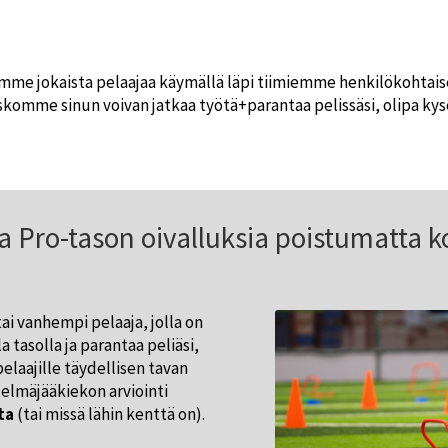
amme jokaista pelaajaa käymällä läpi tiimiemme henkilökohtaise
komme sinun voivan jatkaa työtä+parantaa pelissäsi, olipa kysees
a Pro-tason oivalluksia poistumatta k
ai vanhempi pelaaja, jolla on
a tasolla ja parantaa peliäsi,
elaajille täydellisen tavan
elmäjääkiekon arviointi
ta
(tai missä lähin kenttä on).