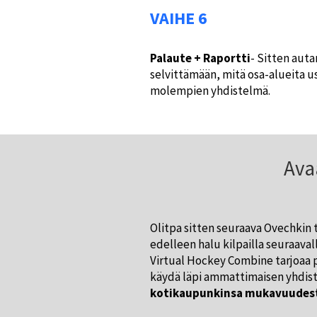
VAIHE 6
Palaute + Raportti
- Sitten aut
selvittämään, mitä osa-alueita us
molempien yhdistelmä.
Ava
Olitpa sitten seuraava Ovechkin t
edelleen halu kilpailla seuraavall
Virtual Hockey Combine tarjoaa p
käydä läpi ammattimaisen yhdist
kotikaupunkinsa mukavuudes