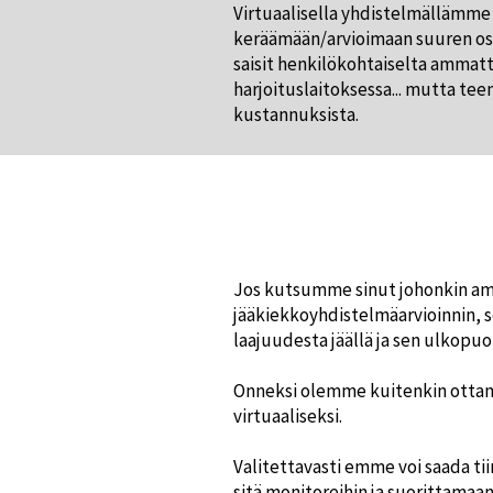
Virtuaalisella yhdistelmällämm
keräämään/arvioimaan suuren osa
saisit henkilökohtaiselta ammatt
harjoituslaitoksessa... mutta t
kustannuksista.
Jos kutsumme sinut johonkin amm
jääkiekkoyhdistelmäarvioinnin, 
laajuudesta jäällä ja sen ulkopuo
Onneksi olemme kuitenkin ottan
virtuaaliseksi.
Valitettavasti emme voi saada ti
sitä monitoreihin ja suorittamaan 