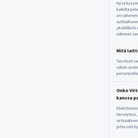
Hyvä kysymy
kaikilta pel
on vähemmän
auttaakseen
yksilöllist
nähneet sen
Mitä lait
Tarvitset va
vähän avoint
perusteella
Onko Virt
kanssa pa
Ehdottomast
terveytesi,
virtuaalise
jotta voit 