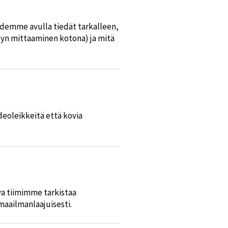
idemme avulla tiedät tarkalleen,
ypyn mittaaminen kotona) ja mitä
ideoleikkeitä että kovia
uva tiimimme tarkistaa
maailmanlaajuisesti.