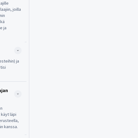
jille
ajiin, joilla
nin
ekä
e ja
steihin) ja
tisi
jan 
an
käyt läpi
erusteella,
än kanssa.