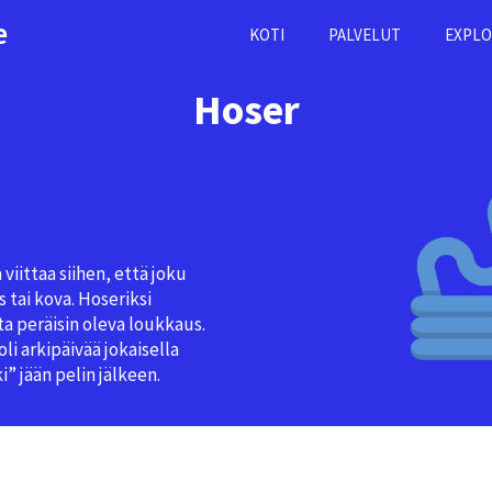
e
KOTI
PALVELUT
EXPLO
Hoser
viittaa siihen, että joku
s tai kova. Hoseriksi
a peräisin oleva loukkaus.
i arkipäivää jokaisella
” jään pelin jälkeen.