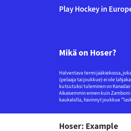
Play Hockey in Europ
Mikä on Hoser?
Halventava termi jääkiekossa, joka 
(pelaaja tai joukkue) ei ole lahjaka
kutsutuksi tuleminen on Kanadast
Aikaisemmin ennen kuin Zamboni ol
kaukalolla, hävinnyt joukkue ”laski
Hoser: Example