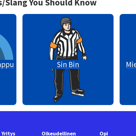
s/Slang You Should Know
mppu
Sin Bin
Mie
Yritys
Oikeudellinen
Opi