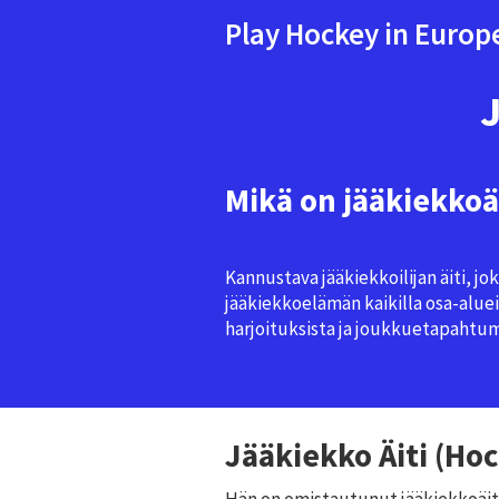
Play Hockey in Europ
Mikä on jääkiekkoä
Kannustava jääkiekkoilijan äiti, j
jääkiekkoelämän kaikilla osa-alueil
harjoituksista ja joukkuetapahtum
Jääkiekko Äiti (H