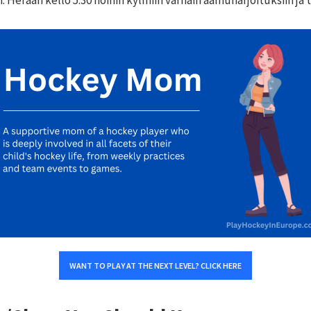
Herään kello 5.30 noihin kylmiin varhain aamuharjoituksiin ja tu
WANT TO PLAY AT THE NEXT LEVEL? CLICK HERE