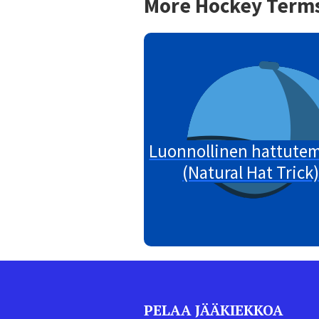
More Hockey Term
Luonnollinen hattute
(Natural Hat Trick)
PELAA JÄÄKIEKKOA