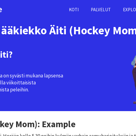
e
KOTI
PALVELUT
EXPLO
Jääkiekko Äiti (Hockey Mom
iti?
oka on syvästi mukana lapsensa
la viikoittaisista
ista peleihin.
ockey Mom): Example