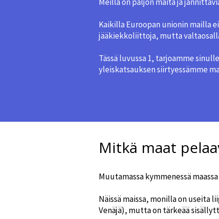
Meillä on paljon maita ja jännittäviä
Kaikilla Euroopan unionin mailla ei
jääkiekkoliittoja, mutta valtaosalla
Tässä luvussa 1, tarjoamme sinull
yleiskatsauksen siirtyessämme ma
Mitkä maat pelaa
Muutamassa kymmenessä maassa eri
Näissä maissa, monilla on useita li
Venäjä), mutta on tärkeää sisälly