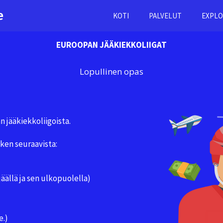
e
KOTI
PALVELUT
EXPLO
EUROOPAN JÄÄKIEKKOLIIGAT
Lopullinen opas
 jääkiekkoliigoista.
ken seuraavista:
äällä ja sen ulkopuolella)
e.)