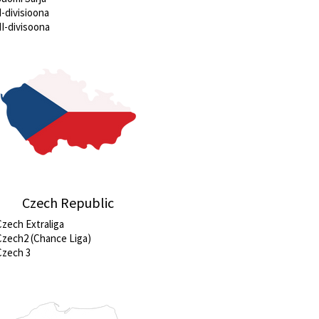
I-divisioona
II-divisoona
Czech Republic
Czech Extraliga
Czech2 (Chance Liga)
Czech 3