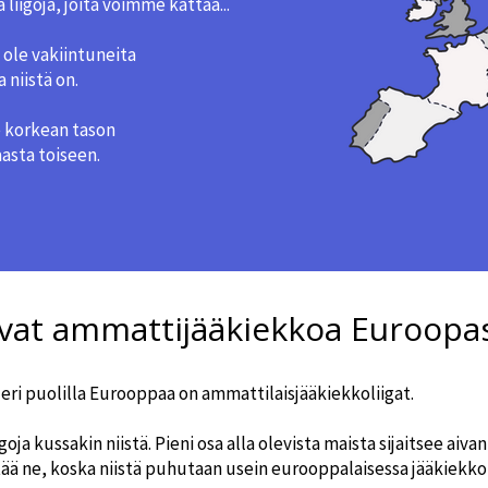
 liigoja, joita voimme kattaa...
 ole vakiintuneita
 niistä on.
e korkean tason
asta toiseen.
vat ammattijääkiekkoa Euroopa
 puolilla Eurooppaa on ammattilaisjääkiekkoliigat.
igoja kussakin niistä. Pieni osa alla olevista maista sijaitsee ai
ttää ne, koska niistä puhutaan usein eurooppalaisessa jääkiekk