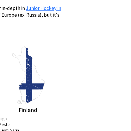
r in-depth in
Junior Hockey in
 Europe (ex: Russia), but it's
Finland
iiga
Mestis
Suomi Sarja