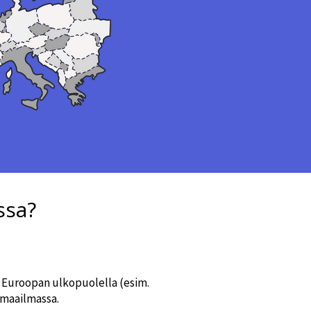
ssa?
van Euroopan ulkopuolella (esim.
omaailmassa.