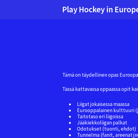
Play Hockey in Europ
Tämä on täydellinen opas Euroopan
Tässä kattavassa oppaassa opit kai
Liigat jokaisessa maassa
Eurooppalainen kulttuuri (j
Taitotaso eri liigoissa
Jääkiekkoliigan palkat
Odotukset (tuonti, ehdot)
Tunnelma (fanit, areenat jn