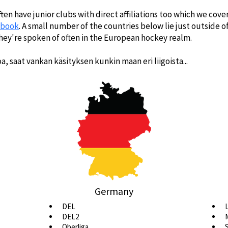
ften have junior clubs with direct affiliations too which we cove
dbook
. A small number of the countries below lie just outside of
hey're spoken of often in the European hockey realm.
, saat vankan käsityksen kunkin maan eri liigoista...
Germany
DEL
L
DEL2
Oberliga