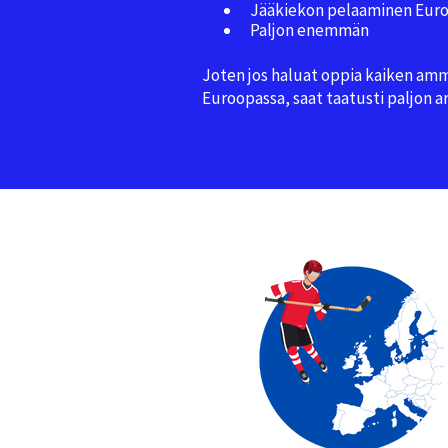
Jääkiekon pelaaminen Eur
Paljon enemmän
Joten jos haluat oppia kaiken amma
Euroopassa, saat taatusti paljon a