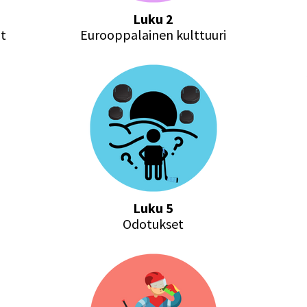
Luku 2
t
Eurooppalainen kulttuuri
Luku 5
Odotukset