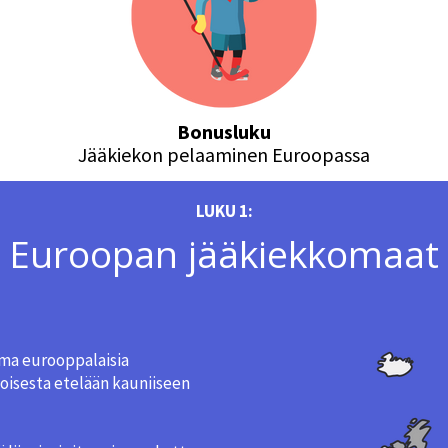
Bonusluku
Jääkiekon pelaaminen Euroopassa
LUKU 1:
Euroopan jääkiekkomaat
ima eurooppalaisia
joisesta etelään kauniiseen