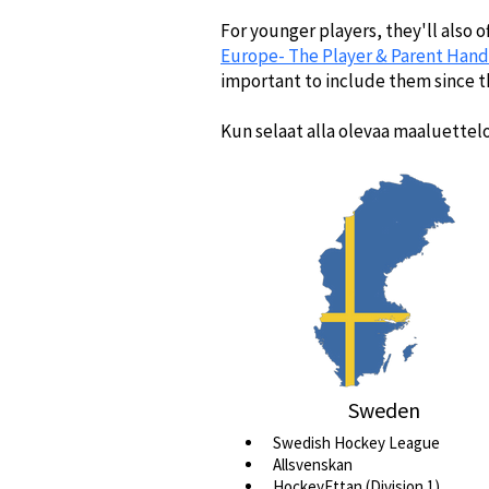
For younger players, they'll also o
Europe- The Player & Parent Han
important to include them since t
Kun selaat alla olevaa maaluetteloa
Sweden
Swedish Hockey League
Allsvenskan
HockeyEttan (Division 1)