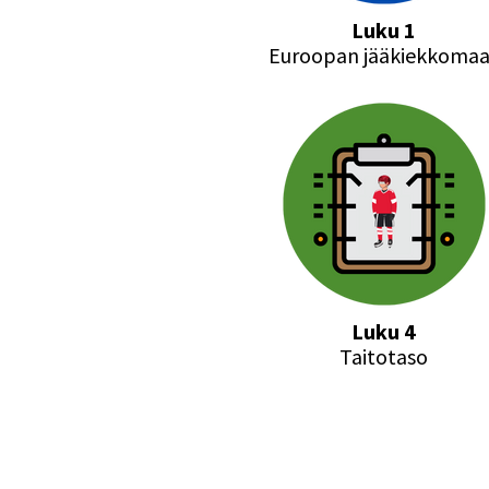
Luku 1
Euroopan jääkiekkomaa
Luku 4
Taitotaso