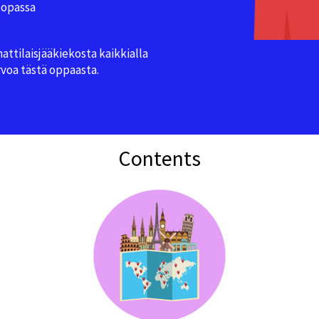
oopassa
ttilaisjääkiekosta kaikkialla
rvoa tästä oppaasta.
Contents