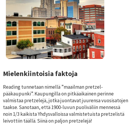
Mielenkiintoisia faktoja
Reading tunnetaan nimellä ”maailman pretzel-
pääkaupunki”. Kaupungilla on pitkäaikainen perinne
valmistaa pretzelejä, jotka juontavat juurensa vuosisatojen
taakse. Sanotaan, että 1900-luvun puoliväliin mennessä
noin 1/3 kaikista Yhdysvalloissa valmistetuista pretzelistä
leivottiin täällä. Siinä on paljon pretzelejä!