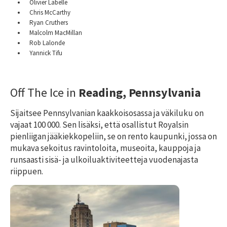
Olivier Labelle
Chris McCarthy
Ryan Cruthers
Malcolm MacMillan
Rob Lalonde
Yannick Tifu
Off The Ice in
Reading, Pennsylvania
Sijaitsee Pennsylvanian kaakkoisosassa ja väkiluku on
vajaat 100 000. Sen lisäksi, että osallistut Royalsin
pienliigan jääkiekkopeliin, se on rento kaupunki, jossa on
mukava sekoitus ravintoloita, museoita, kauppoja ja
runsaasti sisä- ja ulkoiluaktiviteetteja vuodenajasta
riippuen.