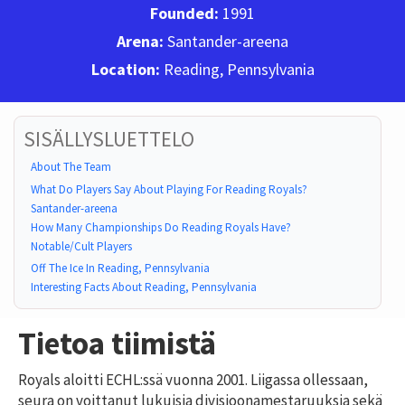
Founded:
1991
Arena:
Santander-areena
Location:
Reading, Pennsylvania
SISÄLLYSLUETTELO
About The Team
What Do Players Say About Playing For Reading Royals?
Santander-areena
How Many Championships Do Reading Royals Have?
Notable/Cult Players
Off The Ice In Reading, Pennsylvania
Interesting Facts About Reading, Pennsylvania
Tietoa tiimistä
Royals aloitti ECHL:ssä vuonna 2001. Liigassa ollessaan,
seura on voittanut lukuisia divisioonamestaruuksia sekä