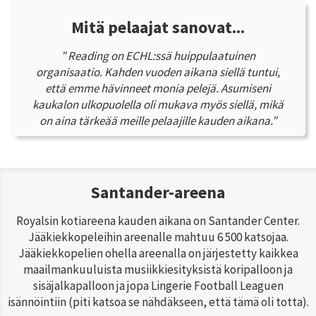
Mitä pelaajat sanovat...
” Reading on ECHL:ssä huippulaatuinen
organisaatio. Kahden vuoden aikana siellä tuntui,
että emme hävinneet monia pelejä. Asumiseni
kaukalon ulkopuolella oli mukava myös siellä, mikä
on aina tärkeää meille pelaajille kauden aikana.”
Santander-areena
Royalsin kotiareena kauden aikana on Santander Center.
Jääkiekkopeleihin areenalle mahtuu 6 500 katsojaa.
Jääkiekkopelien ohella areenalla on järjestetty kaikkea
maailmankuuluista musiikkiesityksistä koripalloon ja
sisäjalkapalloon ja jopa Lingerie Football Leaguen
isännöintiin (piti katsoa se nähdäkseen, että tämä oli totta).