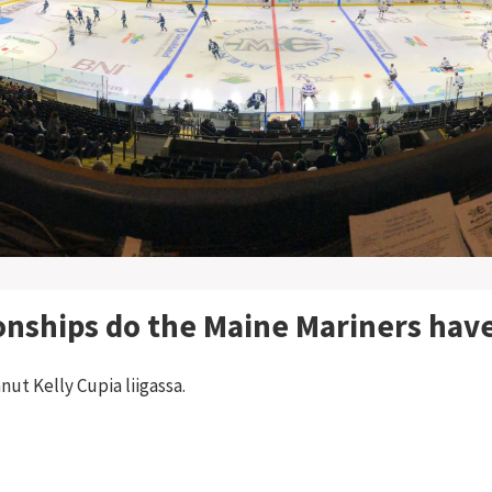
nships do the
Maine Mariners
hav
anut Kelly Cupia liigassa.