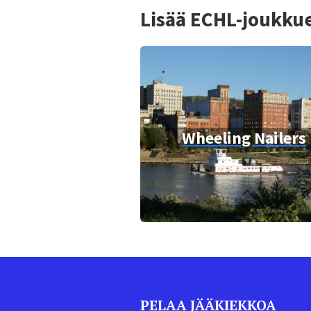
Lisää ECHL-joukkue
Wheeling Nailers
PELAA JÄÄKIEKKOA