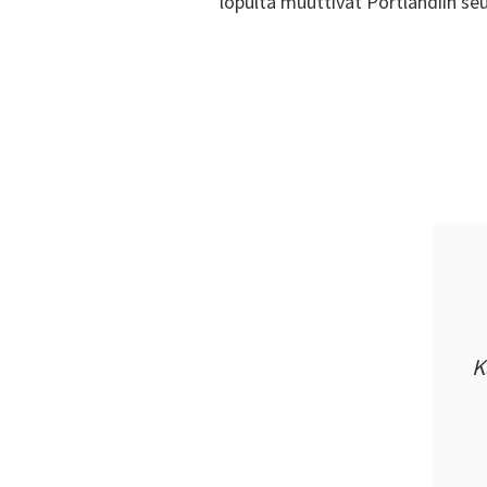
lopulta muuttivat Portlandiin se
K