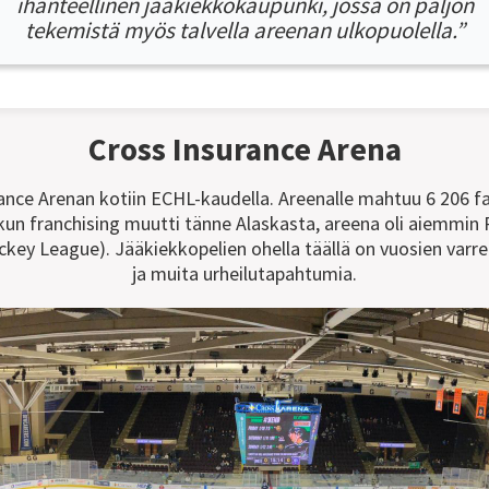
ihanteellinen jääkiekkokaupunki, jossa on paljon
tekemistä myös talvella areenan ulkopuolella.”
Cross Insurance Arena
ance Arenan kotiin ECHL-kaudella. Areenalle mahtuu 6 206 fa
 kun franchising muutti tänne Alaskasta, areena oli aiemmin P
key League). Jääkiekkopelien ohella täällä on vuosien varrell
ja muita urheilutapahtumia.