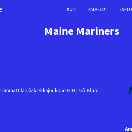
e
KOTI
PALVELUT
EXPLO
Maine Mariners
n ammattilaisjääkiekkojoukkue ECHL:ssä. Klubi
Ar