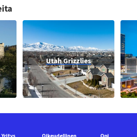
ita
Utah Grizzlies
Yritys
Oikeudellinen
Opi