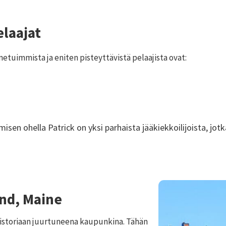
elaajat
etuimmista ja eniten pisteyttävistä pelaajista ovat:
misen ohella Patrick on yksi parhaista jääkiekkoilijoista, jot
nd, Maine
storiaan juurtuneena kaupunkina. Tähän