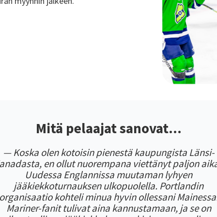
uran myynnin jälkeen.
Mitä pelaajat sanovat...
— Koska olen kotoisin pienestä kaupungista Länsi-
anadasta, en ollut nuorempana viettänyt paljon aik
Uudessa Englannissa muutaman lyhyen
jääkiekkoturnauksen ulkopuolella. Portlandin
organisaatio kohteli minua hyvin ollessani Mainessa
Mariner-fanit tulivat aina kannustamaan, ja se on