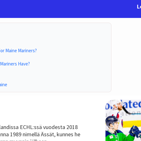
L
For Maine Mariners?
Mariners Have?
aine
tlandissa ECHL:ssä vuodesta 2018
uonna 1989 nimellä Ässät, kunnes he