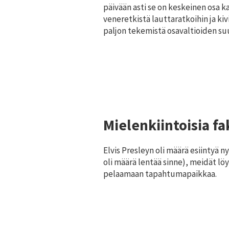
päivään asti se on keskeinen osa k
veneretkistä lauttaratkoihin ja kiv
paljon tekemistä osavaltioiden s
Mielenkiintoisia fa
Elvis Presleyn oli määrä esiintyä 
oli määrä lentää sinne), meidät 
pelaamaan tapahtumapaikkaa.