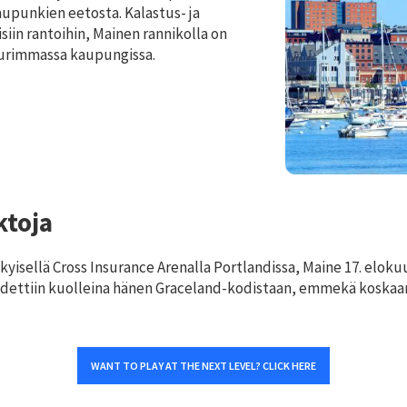
aupunkien eetosta. Kalastus- ja
isiin rantoihin, Mainen rannikolla on
uurimmassa kaupungissa.
ktoja
nykyisellä Cross Insurance Arenalla Portlandissa, Maine 17. elok
löydettiin kuolleina hänen Graceland-kodistaan, emmekä kosk
WANT TO PLAY AT THE NEXT LEVEL? CLICK HERE