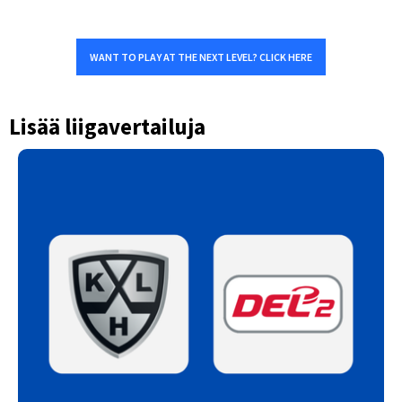
WANT TO PLAY AT THE NEXT LEVEL? CLICK HERE
Lisää liigavertailuja