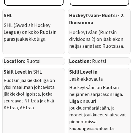
SHL
Hockeytvaan- Ruotsi - 2.
Divisioona
SHL (Swedish Hockey
League) on koko Ruotsin
Hockeytvåan (Ruotsin
paras jääkiekkoliiga.
divisioona 2) on jääkiekon
neljäs sarjataso Ruotsissa.
Location:
Ruotsi
Location:
Ruotsi
Skill Level in
SHL
Skill Level in
Jääkiekkovaula
Ruotsin jääkiekkoliiga on
yksi maailman johtavista
Hockeytvåan on Ruotsin
jääkiekkoliigoista, jotka
neljännen sarjatason liiga.
seuraavat NHL:ää ja ehkä
Liiga on suuri
KHL:ää, AHL:ää.
joukkuemäärältään, ja
monet joukkueet sijaitsevat
pienemmissä
kaupungeissa/alueilla.