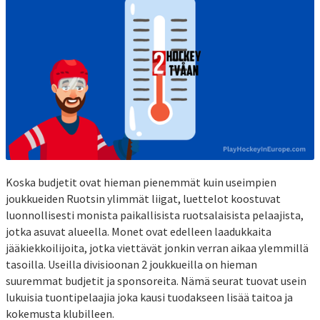
Koska budjetit ovat hieman pienemmät kuin useimpien
joukkueiden Ruotsin ylimmät liigat, luettelot koostuvat
luonnollisesti monista paikallisista ruotsalaisista pelaajista,
jotka asuvat alueella. Monet ovat edelleen laadukkaita
jääkiekkoilijoita, jotka viettävät jonkin verran aikaa ylemmillä
tasoilla. Useilla divisioonan 2 joukkueilla on hieman
suuremmat budjetit ja sponsoreita. Nämä seurat tuovat usein
lukuisia tuontipelaajia joka kausi tuodakseen lisää taitoa ja
kokemusta klubilleen.