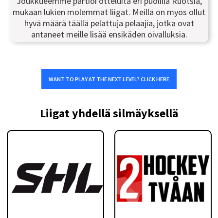
Joukkueemme partioi otteluita eri puolilla Ruotsia,
mukaan lukien molemmat liigat. Meillä on myös ollut
hyvä määrä täällä pelattuja pelaajia, jotka ovat
antaneet meille lisää ensikäden oivalluksia.
WANT TO PLAY AT THE NEXT LEVEL? CLICK HERE
Liigat yhdellä silmäyksellä