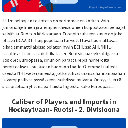
SHL:n pelaajien taitotaso on äärimmäisen korkea. Vain
junioriohjelmien ja alempien divisioonien huipputason pelaajat
selviävät Ruotsin kärkisarjaan. Tuonnin suhteen sinun on joko
oltava NCAA D1 -huippupelaaja tai vietettävä huomattavaa
aikaa ammattilaisissa pelaten hyvin ECHL:ssä AHL/NHL-
tasolle asti, jotta voit leikata sen Ruotsin jääkiekkoliigassa.
Jos olet Euroopassa, sinun on parasta repiä numeroita
herättääksesi joukkueen huomion täällä. Olemme kuulleet
useista NHL-veteraaneista, jotka tulivat uransa hännänpäähän
ja kamppailivat pysyäkseen vauhdissa mukana. On syytä, että
sitä pidetään yhtenä parhaista liigoista koko Euroopassa.
Caliber of Players and Imports in
Hockeytvaan- Ruotsi - 2. Divisioona