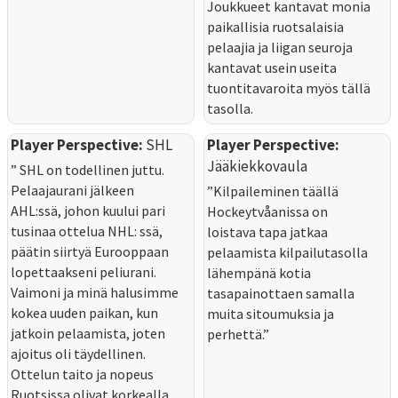
Joukkueet kantavat monia
paikallisia ruotsalaisia
pelaajia ja liigan seuroja
kantavat usein useita
tuontitavaroita myös tällä
tasolla.
Player Perspective:
SHL
Player Perspective:
Jääkiekkovaula
” SHL on todellinen juttu.
Pelaajaurani jälkeen
”Kilpaileminen täällä
AHL:ssä, johon kuului pari
Hockeytvåanissa on
tusinaa ottelua NHL: ssä,
loistava tapa jatkaa
päätin siirtyä Eurooppaan
pelaamista kilpailutasolla
lopettaakseni peliurani.
lähempänä kotia
Vaimoni ja minä halusimme
tasapainottaen samalla
kokea uuden paikan, kun
muita sitoumuksia ja
jatkoin pelaamista, joten
perhettä.”
ajoitus oli täydellinen.
Ottelun taito ja nopeus
Ruotsissa olivat korkealla