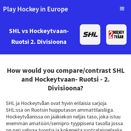
Play Hockey in Europe
SHL vs Hockeytvaan-
Ruotsi 2. Divisioona
How would you compare/contrast
SHL
and Hockeytvaan- Ruotsi - 2.
Divisioona?
SHL ja Hockeytvåan ovat hyvin erilaisia sarjoja.
SHL:ssä on Ruotsin huipputason ammattilaisliiga.
Hockeytvåanissa on jääkiekon neljäs taso, joka istuu
enemmän amatööri/semipro-tyyppisenä tasolla jossa
on pari vahvaa tuontia ja kokeneita ruotsalaispelaajia