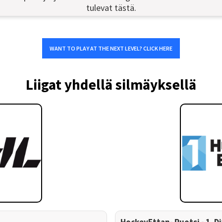
tulevat tästä.
WANT TO PLAY AT THE NEXT LEVEL? CLICK HERE
Liigat yhdellä silmäyksellä
HockeyEttan- Ruotsi - 1. D