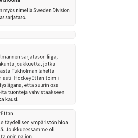
n myös nimellä Sweden Division
as sarjataso.
mannen sarjatason liiga,
unta joukkuetta, jotka
elästä Tukholman läheltä
n asti. HockeyEttan toimii
ysliigana, että suurin osa
eita tuonteja vahvistaakseen
ka kausi.
Ettan
le täydellisen ympäristön hioa
ttä. Joukkueessamme oli
lta opin paljon.