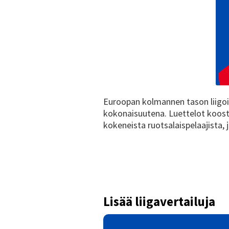
Euroopan kolmannen tason liigois
kokonaisuutena. Luettelot koostu
kokeneista ruotsalaispelaajista, 
Lisää liigavertailuja