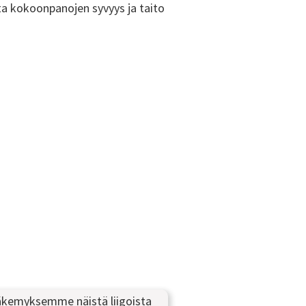
ta kokoonpanojen syvyys ja taito
 Näkemyksemme näistä liigoista