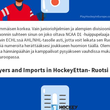
immäisen korkea. Vain junioriohjelmien ja alempien divisioon
Tuonnin suhteen sinun on joko oltava NCAA D1 -huippupelaaj
in ECHL:ssä AHL/NHL-tasolle asti, jotta voit leikata sen Ruo
piä numeroita herättääksesi joukkueen huomion täällä. Ole
nsa hännänpäähän ja kamppailivat pysyäkseen vauhdissa muka
Euroopassa.
ayers and Imports in
HockeyEttan- Ruotsi -