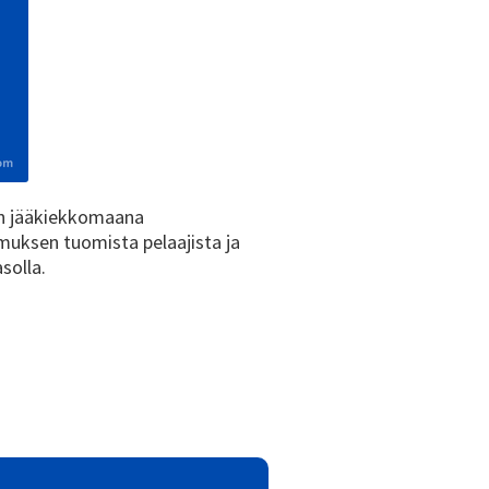
 on jääkiekkomaana
muksen tuomista pelaajista ja
solla.