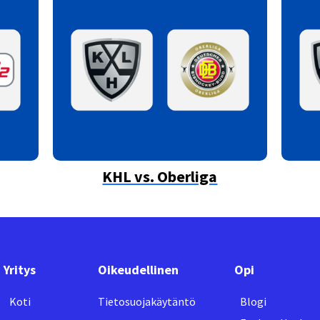
KHL vs. Oberliga
Yritys
Oikeudellinen
Opi
Koti
Tietosuojakäytäntö
Blogi