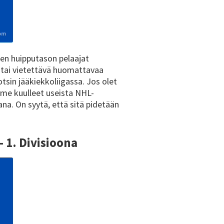
ien huipputason pelaajat
a tai vietettävä huomattavaa
tsin jääkiekkoliigassa. Jos olet
mme kuulleet useista NHL-
na. On syytä, että sitä pidetään
 1. Divisioona