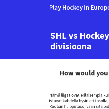
Play Hockey in Europ
SHL vs HockeyE
divisioona
How would you
Nämä liigat ovat erilaisempia kui
istuvat kahdella hyvin eri tasolla
Ruotsin huipputaso, vaan sitä pi