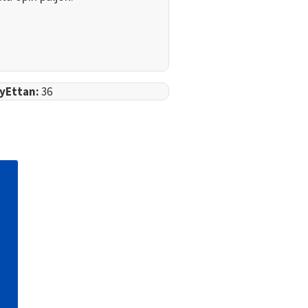
eyEttan:
36