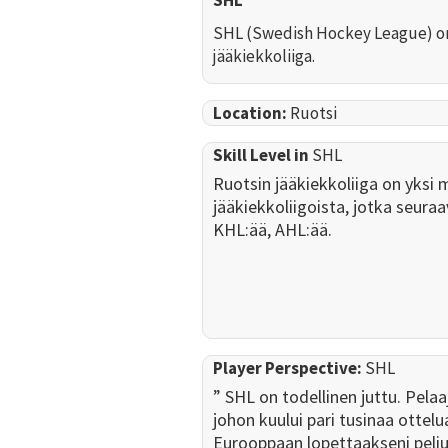
SHL (Swedish Hockey League) on
jääkiekkoliiga.
Location:
Ruotsi
Skill Level in
SHL
Ruotsin jääkiekkoliiga on yksi 
jääkiekkoliigoista, jotka seura
KHL:ää, AHL:ää.
Player Perspective:
SHL
” SHL on todellinen juttu. Pelaa
johon kuului pari tusinaa ottelu
Eurooppaan lopettaakseni peliu