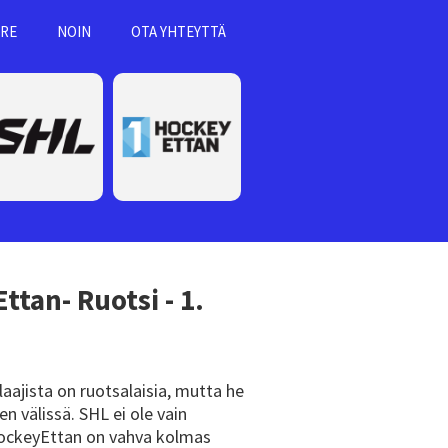
RE
NOIN
OTA YHTEYTTÄ
tan- Ruotsi - 1.
laajista on ruotsalaisia, mutta he
en välissä. SHL ei ole vain
 HockeyEttan on vahva kolmas