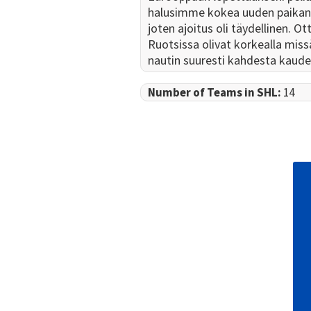
halusimme kokea uuden paikan,
joten ajoitus oli täydellinen. Ot
Ruotsissa olivat korkealla missä
nautin suuresti kahdesta kaudes
Number of Teams in SHL:
14