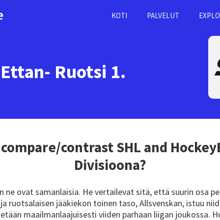
e
KOTI
PALVELUT
EXPLO
ttan- Ruotsi 1.
 compare/contrast
SHL
and HockeyEt
Divisioona?
n ne ovat samanlaisia. He vertailevat sitä, että suurin osa pe
, ja ruotsalaisen jääkiekon toinen taso, Allsvenskan, istuu niid
detään maailmanlaajuisesti viiden parhaan liigan joukossa.