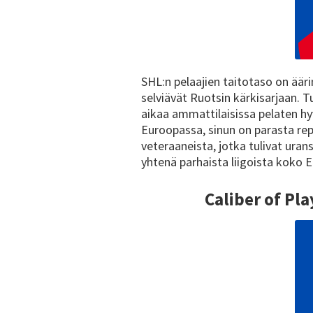
SHL:n pelaajien taitotaso on äär
selviävät Ruotsin kärkisarjaan. 
aikaa ammattilaisissa pelaten hyv
Euroopassa, sinun on parasta re
veteraaneista, jotka tulivat ura
yhtenä parhaista liigoista koko 
Caliber of Pl