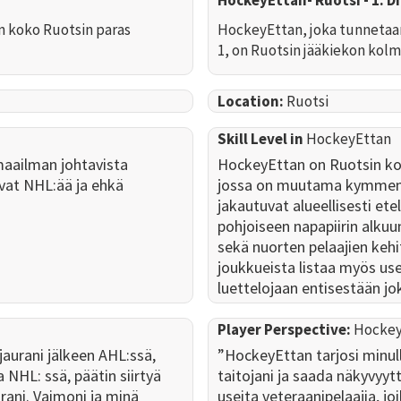
 koko Ruotsin paras
HockeyEttan, joka tunnetaa
1, on Ruotsin jääkiekon kolm
Location:
Ruotsi
Skill Level in
HockeyEttan
maailman johtavista
HockeyEttan on Ruotsin kol
avat NHL:ää ja ehkä
jossa on muutama kymmenk
jakautuvat alueellisesti et
pohjoiseen napapiirin alkuu
sekä nuorten pelaajien kehit
joukkueista listaa myös us
luettelojaan entisestään jo
Player Perspective:
Hockey
jaurani jälkeen AHL:ssä,
”HockeyEttan tarjosi minul
a NHL: ssä, päätin siirtyä
taitojani ja saada näkyvyy
rani. Vaimoni ja minä
useita veteraanipelaajia, joi