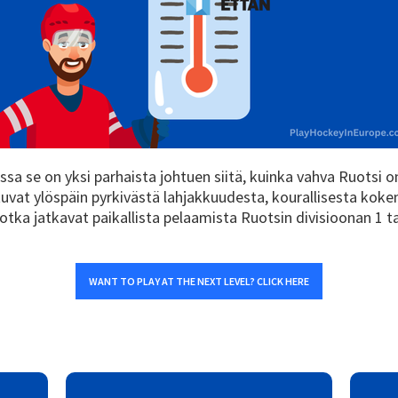
sa se on yksi parhaista johtuen siitä, kuinka vahva Ruotsi
vat ylöspäin pyrkivästä lahjakkuudesta, kourallisesta koke
jotka jatkavat paikallista pelaamista Ruotsin divisioonan 1 ta
WANT TO PLAY AT THE NEXT LEVEL? CLICK HERE