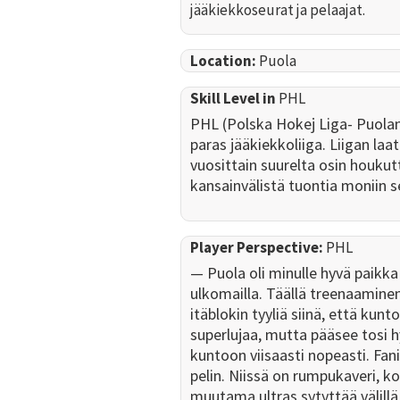
jääkiekkoseurat ja pelaajat.
Location:
Puola
Skill Level in
PHL
PHL (Polska Hokej Liga- Puolan
paras jääkiekkoliiga. Liigan laa
vuosittain suurelta osin houkut
kansainvälistä tuontia moniin s
Player Perspective:
PHL
— Puola oli minulle hyvä paikka
ulkomailla. Täällä treenaamine
itäblokin tyyliä siinä, että kunto
superlujaa, mutta pääsee tosi
kuntoon viisaasti nopeasti. Fani
pelin. Niissä on rumpukaveri, ko
muutama ultras sytyttää välillä