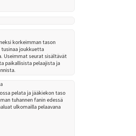
nneksi korkeimman tason
i tusinaa joukkuetta
. Useimmat seurat sisältävät
 paikallisista pelaajista ja
nnista.
ga
 jossa pelata ja jääkiekon taso
aman tuhannen fanin edessä
ä haluat ulkomailla pelaavana