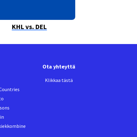
KHL vs. DEL
Ota yhteyttä
Klikkaa tästä
Countries
to
sons
in
äkiekkombine