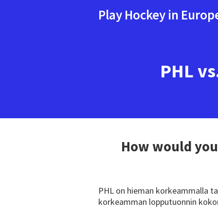
Play Hockey in Europ
PHL vs
How would you
PHL on hieman korkeammalla taso
korkeamman lopputuonnin koko