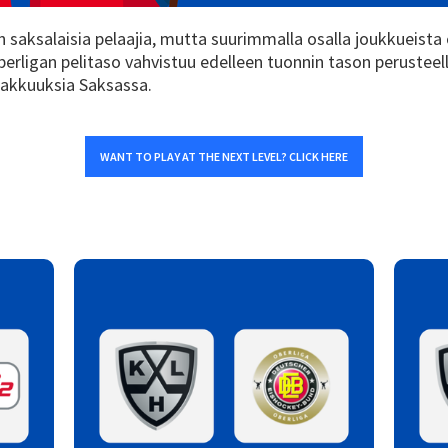
n saksalaisia pelaajia, mutta suurimmalla osalla joukkueista
Oberligan pelitaso vahvistuu edelleen tuonnin tason perusteel
ahjakkuuksia Saksassa.
WANT TO PLAY AT THE NEXT LEVEL? CLICK HERE