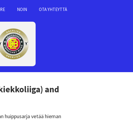
RE
NOIN
OTA YHTEYTTÄ
kiekkoliiga)
and
an huippusarja vetää hieman