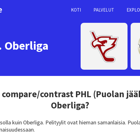
e
KOTI
PALVELUT
EXPLO
. Oberliga
 compare/contrast
PHL (Puolan jää
Oberliga?
lla kuin Oberliga. Pelityylit ovat hieman samanlaisia. Puol
naisuudessaan.