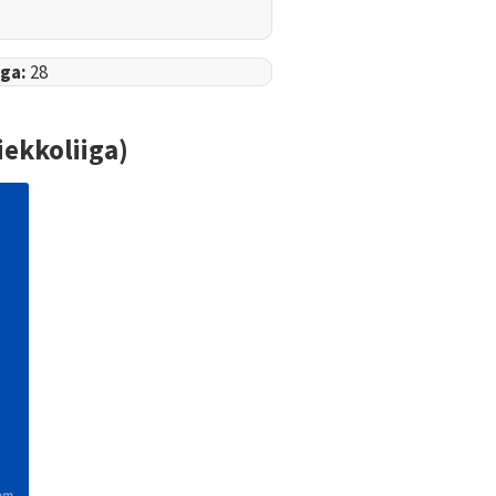
iga:
28
ekkoliiga)