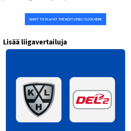
WANT TO PLAY AT THE NEXT LEVEL? CLICK HERE
Lisää liigavertailuja