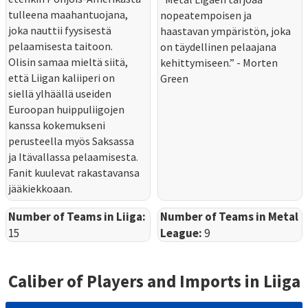
tulleena maahantuojana,
nopeatempoisen ja
joka nauttii fyysisestä
haastavan ympäristön, joka
pelaamisesta taitoon.
on täydellinen pelaajana
Olisin samaa mieltä siitä,
kehittymiseen.” - Morten
että Liigan kaliiperi on
Green
siellä ylhäällä useiden
Euroopan huippuliigojen
kanssa kokemukseni
perusteella myös Saksassa
ja Itävallassa pelaamisesta.
Fanit kuulevat rakastavansa
jääkiekkoaan.
Number of Teams in Liiga:
Number of Teams in Metal
15
League:
9
Caliber of Players and Imports in
Liiga