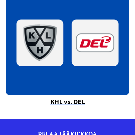
KHL vs. DEL
PELAA JÄÄKIEKKOA