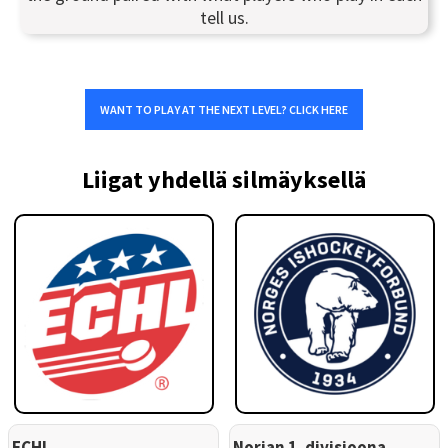
tell us.
WANT TO PLAY AT THE NEXT LEVEL? CLICK HERE
Liigat yhdellä silmäyksellä
ECHL
Norjan 1. divisioona