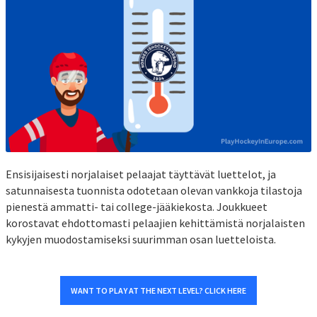
Ensisijaisesti norjalaiset pelaajat täyttävät luettelot, ja
satunnaisesta tuonnista odotetaan olevan vankkoja tilastoja
pienestä ammatti- tai college-jääkiekosta. Joukkueet
korostavat ehdottomasti pelaajien kehittämistä norjalaisten
kykyjen muodostamiseksi suurimman osan luetteloista.
WANT TO PLAY AT THE NEXT LEVEL? CLICK HERE