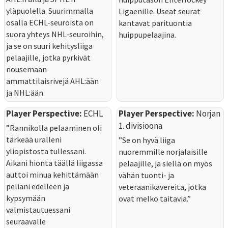
yläpuolella. Suurimmalla
Ligaenille. Useat seurat
osalla ECHL-seuroista on
kantavat parituontia
suora yhteys NHL-seuroihin,
huippupelaajina.
ja se on suuri kehitysliiga
pelaajille, jotka pyrkivät
nousemaan
ammattilaisrivejä AHL:ään
ja NHL:ään.
Player Perspective:
ECHL
Player Perspective:
Norjan
1. divisioona
”Rannikolla pelaaminen oli
tärkeää uralleni
”Se on hyvä liiga
yliopistosta tullessani.
nuoremmille norjalaisille
Aikani hionta täällä liigassa
pelaajille, ja siellä on myös
auttoi minua kehittämään
vähän tuonti- ja
peliäni edelleen ja
veteraanikavereita, jotka
kypsymään
ovat melko taitavia.”
valmistautuessani
seuraavalle