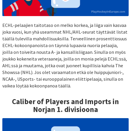
ECHL-pelaajien taitotaso on melko korkea, ja liiga vain kasvaa
joka vuosi, kun yhä useammat NHL/AHL-seurat täyttävät listat
täällä tulevilla mahdollisuuksilla. Terveellinen prosenttiosuus
ECHL-kokoonpanoista on täynnä lupaavia nuoria pelaajia,
joilla on toiveita nousta A- ja kansallisliigaan. Sinulla on myös
joukko kokeneita veteraaneja, joilla on monia pelejä ECHL:ssä,
AHL:ssä ja muutama, jotka ovat juoneet kupillisia kahvia The
Showssa (NHL). Jos olet varaamaton etkä ole huippujuniori-,
NCAA-, USports- tai eurooppalainen eliittipelaaja, sinulla on
vaikea löytää kokoonpanoa täällä.
Caliber of Players and Imports in
Norjan 1. divisioona