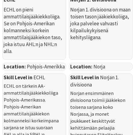
ECHL on pieni
Norjan 1. divisioona on maan
ammattilaisjääkiekkoliiga.
toisen tason jääkiekkoliiga,
Se on Pohjois-Amerikan
joka palvelee vahvasti
kolmanneksi korkein
kilpailukykyisenä
ammattilaisjääkiekon taso,
kehitysliigana.
joka istuu AHL:n ja NHL:n
alla.
Location:
Pohjois-Amerikka
Location:
Norja
Skill Level in
ECHL
Skill Level in
Norjan 1.
divisioona
ECHL on tärkein AA-
ammattilaisjääkiekkoliiga
Norjan ensimmäinen
Pohjois-Amerikassa.
divisioona toimii jääkiekon
Pohjois-Amerikan
toisena sarjana koko
ammattilaisjääkiekon
Norjassa, ja monet
kolmanneksi korkeimpana
joukkueet keskittyvät
sarjana se istuu suoraan
kehittämään pelaajia
AHL:n alla ja SPHL:n
huipputason EliteHockey